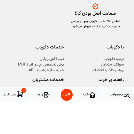
ضمانت اصل بودن کالا
تمامی کالا ها در دکویاب پس از بررسی
های لازم تایید و اماده فروش می‌شوند
با دکویاب
خدمات دکویاب
درباره دکویاب
ثبت آگهی رایگان
سوالات متداول
برش تخصصی ام دی اف | MDF
پیشنهادات و انتقادات
شبیه ساز هوشمند | AR
راهنمای خرید
خدمات مشتریان
۰
نحوه ثبت سفارش
روش های مرجوعی کالا
محصولات
خانه
آگهی
ورود
سبد خرید
شیوه های پرداخت
شرایط استفاده
رویه ارسال سفارش
حریم خصوصی
قوانین و مقررات
راه های تماس با ما
شبکه های اجتماعی
تلفن تماس: 02192022344