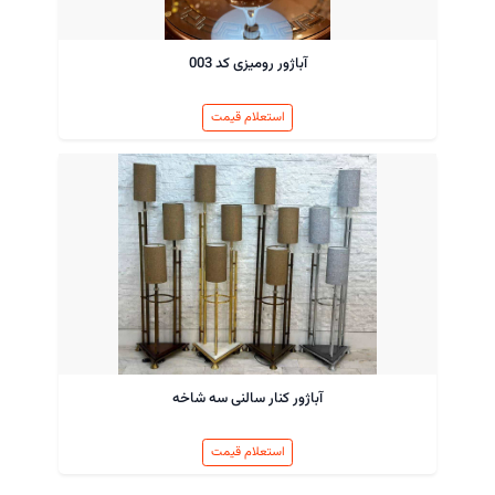
آباژور رومیزی کد 003
استعلام قیمت
آباژور کنار سالنی سه شاخه
استعلام قیمت