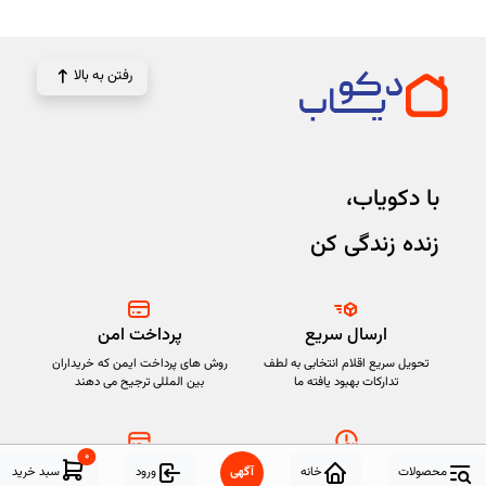
رفتن به بالا
با دکویاب،
زنده زندگی کن
ارسال سریع
پرداخت امن
تحویل سریع اقلام انتخابی به لطف
روش های پرداخت ایمن که خریداران
تدارکات بهبود یافته ما
بین المللی ترجیح می دهند
۰
۲۴ ساعته، ۷ روز هفته
حفاظت از خریدار
محصولات
خانه
آگهی
ورود
سبد خرید